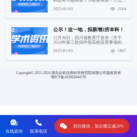
称还有可能降级？为啥要降级？什么情
况下会降级？
2025-01-03
2164
公示！这一地，拟新增2所本科！
12月30日，四川省教育厅发布《关于
2024年第三批拟申报高校设置事项的公
示》，拟以四川中医药高等专...
2025-01-03
1867
211，揭牌新学院！
Copyright© 2011-2024 湖北众科自然科学研究院有限公司版权所有
鄂ICP备2020020447号
12月28日，南昌大学卓越工程师学院揭
牌。
2025-01-03
1606
喜迎元旦！安徽医科大学孙倍成团队取得新进展
翻译后修饰（PTMs）在肝细胞癌
前往微信，加企微立减10%
（HCC）中起着关键作用。然而，
PTMs修饰位点在HCC中蛋白质二级...
在线咨询
联系电话
2025-01-03
1958