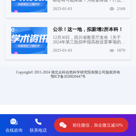
称还有可能降级？为啥要降级？什么情
况下会降级？
2025-01-03
2169
公示！这一地，拟新增2所本科！
12月30日，四川省教育厅发布《关于
2024年第三批拟申报高校设置事项的公
示》，拟以四川中医药高等专...
2025-01-03
1870
211，揭牌新学院！
Copyright© 2011-2024 湖北众科自然科学研究院有限公司版权所有
鄂ICP备2020020447号
12月28日，南昌大学卓越工程师学院揭
牌。
2025-01-03
1608
喜迎元旦！安徽医科大学孙倍成团队取得新进展
翻译后修饰（PTMs）在肝细胞癌
前往微信，加企微立减10%
（HCC）中起着关键作用。然而，
PTMs修饰位点在HCC中蛋白质二级...
在线咨询
联系电话
2025-01-03
1963