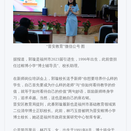
“晋安教育”微信公号 图
据报道，郭璇是福州市2023届引进生，1996年出生，此前曾担
任过榕博小学“博士辅导员”、校长助理。
在新师岗位培训会上，郭璇校长送予新师“你想要培养什么样的
学生，自己首先要成为什么样的老师”与“你如何看待教学的价
值，就等于如何看待自己的价值”两句妙语，鼓励新师终身学
习，追求卓越。当然，这也是她自己的座右铭。
晋安区教育局提到，此番郭璇履新也是福州市基础教育领域第
二位清华博士正职校长。此前，林巧玉曾被聘为晋安榕博小学
博士校长，她还是福州市政府发展研究中心智库专家。
公开简历显示，林巧玉，女，出生于1991年8月，博士毕业于