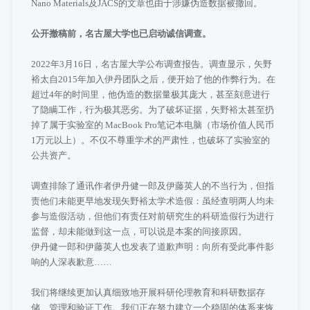
Nano Materials及JACS的文章也由于涉嫌伪造数据被撤回。
公开撤稿前，名古屋大学也已启动诚信调查。
2022年3月16日，名古屋大学公布调查报告。调查显示，矢野
裕太自2015年加入伊丹团队之后，便开始了他的作弊行为。在
超过4年的时间里，他伪造的数据量极其庞大，甚至刻意进行
了隐瞒工作，行为极其恶劣。为了破坏证据，矢野裕太甚至扔
掉了属于实验室的 MacBook Pro笔记本电脑（市场价值人民币
1万元以上）。不仅不尊重学术的严肃性，也破坏了实验室的
公共资产。
调查排除了通讯作者伊丹健一郎及伊藤英人的不当行为，但指
责他们未能更早地发现矢野裕太学术造假：虽经查明两人均未
参与造假活动，但他们有责任对前研究生的科研造假行为进行
监督，却未能做到这一点，可以说是本案的间接原因。
伊丹健一郎和伊藤英人也发表了道歉声明：向所有受此事件影
响的人深表歉意……
我们将继续更加认真细致地开展科研伦理教育和科研数据存
储、管理和验证工作。我们正在努力建立一个稳固的体系来恢