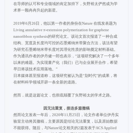
在导师的认可和专业领域的肯定加持下，矢野裕太俨然成为学
术界一颗冉冉升起的新星。
2019年6月26日，他以第一作者的身份在Nature 在线发表题为
Living annulative π-extension polymerization for graphene
nanoribbon synthesis的研究论文。该论文首次报道了一种合成
结构、宽度及长度均可控的石墨烯纳米带聚合方法，该法有望
为研究石墨烯纳米带长度对其理化性质的影响奠定材料基础。
作为通讯作者的伊丹健一郎也表示，“这项研究解决了一个多年
以来的难题。为实现量产化（我们）已与企业展开合作，希望
早日将该技术应用落地。”
日本媒体甚至报道称，这项研究被认为是“划时代”的成果，将
在材料科学领域开辟一条全新的道路。
然而，就是这篇论文，也彻底颠覆了矢野裕太的学术之路。
因无法重复，接连多篇撤稿
然而论文发表一年后，2020年11月25日，论文作者单位伊丹实
验室主动将其撤稿，主要原因是结论无法重复，以及原始数据
不能获得。随后，与Nature论文相关的2篇发表于ACS Applied