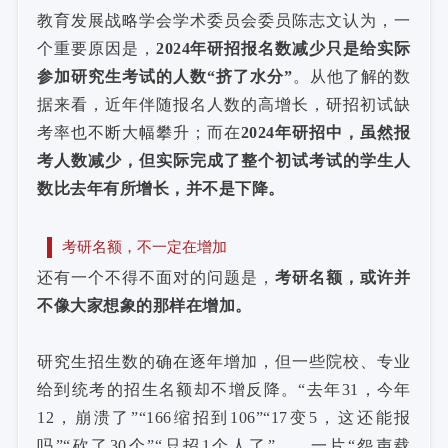
教育发展战略学会学术委员会委员陈志文认为，一
个重要原因是，
2024年研招报名数减少只是给实际
参加研究生考试的人数“挤了水分”
。从他了解的数
据来看，近年伴随报名人数的高增长，研招初试缺
考率也不断大幅攀升；而在
2024年研招中，虽然报
考人数减少，但实际完成了整个初试考试的学生人
数比去年有所增长，并不是下降。
考研名额，不一定在增加
还有一个不得不面对的问题是，
考研名额，或许并
不像大家想象的那样在增加。
研究生招生数的确在逐年增加，但一些院校、专业
给到统考的招生名额却不增反降。“去年31，今年
12，崩溃了”“166缩招到106”“17变5，这还能报
吗”“砍了30个”“只招1个人了”……一片“怨声载