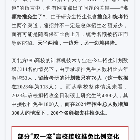
道”的留言中，也有网友点出了问题的关键——
“名
额给推免生了”
。由于研究生招生包含
推免
和
统考
招
生两个渠道，缩招并不一定是总体招生名额减少，
而有可能是随着保研比例上升，统考名额被挤压而
导致缩招。
天平两端，一边升，另一边就得降。
某北方985高校的计算机技术专业在今年招生计划数
增加14名的情况下，由于录取推免生人数相比去年
激增53人，
留给考研的计划数只有76人（这一数据
在2023年为113人）
。而从学校整体情况来看，
2023年该校拟招收全日制硕士研究生约4300人，其
中接收推免生1800人，
而在2024年招生总人数增加
300人的情况下，200个名额都去往推免生。