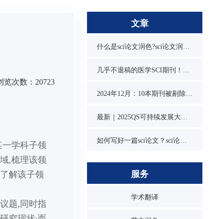
文章
什么是sci论文润色?sci论文润色必要吗？
几乎不退稿的医学SCI期刊！又快又水
浏览次数：20723
2024年12月：10本期刊被剔除，1本降级，1本改名，4本曾被on hold
最新｜2025QS可持续发展大学排名发布！同济位列第3，1所双非入围前10
如何写好一篇sci论文？sci论文的写作技巧
某一学科子领
域,梳理该领
服务
面了解该子领
学术翻译
议题,同时指
研究现状;而