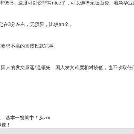
率95%，速度可以说非常nice了，可以选择无版面费。着急毕业


定在3分左右，无预警，比较an全。

要求不高的直接投就完事。

国人的发文量遥/遥领先，国人发文难度相对较低，也不收取任何


基本一投就中！从zui

神速！