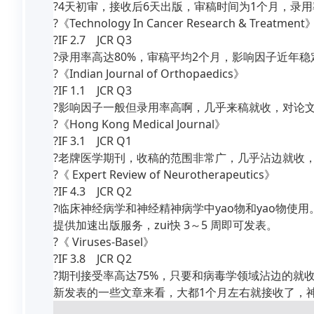
?4天初审，接收后6天出版，审稿时间为1个月，录用
?《Technology In Cancer Research & Treatment》
?IF 2.7    JCR Q3

?录用率高达80%，审稿平均2个月，影响因子近年稳
?《Indian Journal of Orthopaedics》

?IF 1.1    JCR Q3

?影响因子一般但录用率高啊，几乎来稿就收，对论文
?《Hong Kong Medical Journal》

?IF 3.1    JCR Q1

?老牌医学期刊，收稿的范围非常广，几乎沾边就收，
?《 Expert Review of Neurotherapeutics》

?IF 4.3    JCR Q2

?临床神经病学和神经精神病学中yao物和yao物使用。
提供加速出版服务，zui快 3～5 周即可发表。

?《 Viruses-Basel》

?IF 3.8    JCR Q2

?期刊接受率高达75%，只要和病毒学领域沾边的就收，
新发表的一些文章来看，大都1个月左右就接收了，