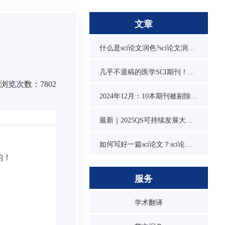
文章
什么是sci论文润色?sci论文润色必要吗？
几乎不退稿的医学SCI期刊！又快又水
浏览次数：7802
2024年12月：10本期刊被剔除，1本降级，1本改名，4本曾被on hold
最新｜2025QS可持续发展大学排名发布！同济位列第3，1所双非入围前10
如何写好一篇sci论文？sci论文的写作技巧
！

服务
学术翻译