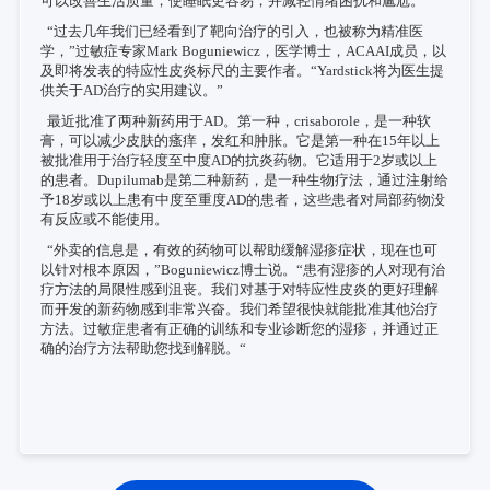
可以改善生活质量，使睡眠更容易，并减轻情绪困扰和尴尬。
“过去几年我们已经看到了靶向治疗的引入，也被称为精准医
学，”过敏症专家Mark Boguniewicz，医学博士，ACAAI成员，以
及即将发表的特应性皮炎标尺的主要作者。“Yardstick将为医生提
供关于AD治疗的实用建议。”
最近批准了两种新药用于AD。第一种，crisaborole，是一种软
膏，可以减少皮肤的瘙痒，发红和肿胀。它是第一种在15年以上
被批准用于治疗轻度至中度AD的抗炎药物。它适用于2岁或以上
的患者。Dupilumab是第二种新药，是一种生物疗法，通过注射给
予18岁或以上患有中度至重度AD的患者，这些患者对局部药物没
有反应或不能使用。
“外卖的信息是，有效的药物可以帮助缓解湿疹症状，现在也可
以针对根本原因，”Boguniewicz博士说。“患有湿疹的人对现有治
疗方法的局限性感到沮丧。我们对基于对特应性皮炎的更好理解
而开发的新药物感到非常兴奋。我们希望很快就能批准其他治疗
方法。过敏症患者有正确的训练和专业诊断您的湿疹，并通过正
确的治疗方法帮助您找到解脱。“