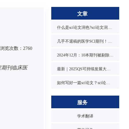
文章
什么是sci论文润色?sci论文润色必要吗？
几乎不退稿的医学SCI期刊！又快又水
浏览次数：2760
2024年12月：10本期刊被剔除，1本降级，1本改名，4本曾被on hold
症期刊临床医
最新｜2025QS可持续发展大学排名发布！同济位列第3，1所双非入围前10
如何写好一篇sci论文？sci论文的写作技巧
服务
学术翻译