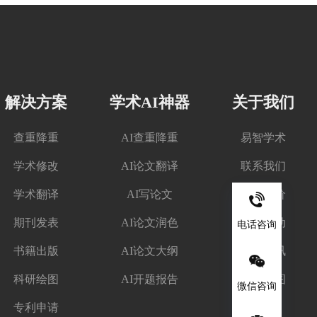
解决方案
学术AI神器
关于我们
查重降重
AI查重降重
易智学术
学术修改
AI论文翻译
联系我们
学术翻译
AI写论文
客户评价
期刊发表
AI论文润色
优惠活动
电话咨询
书籍出版
AI论文大纲
学术资讯
科研绘图
AI开题报告
网站地图
微信咨询
专利申请