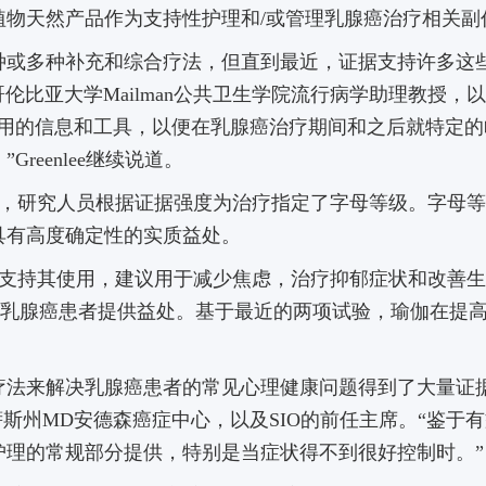
植物天然产品作为支持性护理和/或管理乳腺癌治疗相关副
种或多种补充和综合疗法，但直到最近，证据支持许多这
博士说。哥伦比亚大学Mailman公共卫生学院流行病学助理教授，
实用的信息和工具，以便在乳腺癌治疗期间和之后就特定的
eenlee继续说道。
，研究人员根据证据强度为治疗指定了字母等级。
字母等
具有高度确定性的实质益处。
支持其使用，建议用于减少焦虑，治疗抑郁症状和改善生
为乳腺癌患者提供益处。
基于最近的两项试验，瑜伽在提
疗法来解决乳腺癌患者的常见心理健康问题得到了大量证据
德克萨斯州MD安德森癌症中心，以及SIO的前任主席。
“鉴于
护理的常规部分提供，特别是当症状得不到很好控制时。”