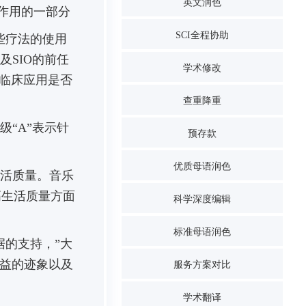
英文润色
作用的一部分
SCI全程协助
些疗法的使用
以及SIO的前任
学术修改
临床应用是否
查重降重
级“A”表示针
预存款
优质母语润色
活质量。
音乐
高生活质量方面
科学深度编辑
标准母语润色
的支持，”大
有益的迹象以及
服务方案对比
学术翻译