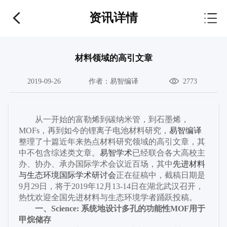
资讯详情
材料领域的高引文章
2019-09-26
作者：
易智编译
2773
从一开始的富勒烯到碳纳米管，到石墨烯，
MOFs，再到如今的锂离子电池材料研究，
易智编译
整理
了十篇
近年来热点材料研究领域的高引文章，其
中不
包
含综述类文章。
易智学术
已经
联合各大高校主
办、协办、承办国际学术会议近百场
，
其中
先进材料
与生态环境国际学术研讨会
正在征稿中，截稿日期是
9月29日，
将于
2019年12月13-14日在湖北武汉召开，
热忱欢迎全国先进材料与生态环境学者踊跃投稿。
一、
Science: 系统地设计多孔的功能性MOF用于
甲烷储存