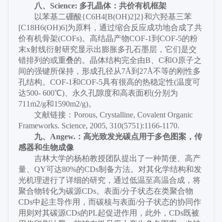
八、
Science: 多孔晶体：共价有机框架
以苯基二硼酸
{C6H4[B(OH)2]2}和六羟基三苯
[C18H6(OH)6]为原料，通过缩合反应成功地合成了共
价有机骨架(COFs)。高结晶产物COF-1到COF-5的粉
末x射线衍射研究显示出膨胀多孔石墨层，它们是交
错排列的或重叠的。晶体结构完全由B、C和O原子之
间的强键所保持，形成孔径从7Å到27Å不等的刚性多
孔结构。COF-1和COF-5具有很高的热稳定性(温度可
达500- 600℃)、永久孔隙度和高表面积(分别为
711m2/g和1590m2/g)。
文献链接：
Porous, Crystalline, Covalent Organic
Frameworks. Science, 2005, 310(5751):1166-1170.
九、
Angew.：高光致发光碳点用于多色图案，传
感器和生物成像
吉林大学的杨柏教授团队提出了一种简便、高产
量、
QY可达80%的CDs制备方法。对其化学结构和发
光机理进行了详细的研究，通过低温至高温合成，将
聚合物转化为碳源CDs。表面/分子状态在类聚合物
CDs中起主导作用，而碳核与表面/分子状态的协同作
用则对其碳源CDs的PL起促进作用，此外，CDs既被