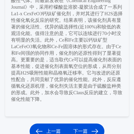
酸性气体。而最新发表在《Chemical Engineering
Journal》中，采用柠檬酸盐溶胶-凝胶法合成了一系列
La1-x CexFeO3钙钛矿催化剂，并对其进行了H2S选择
性催化氧化反应的研究。结果表明，该催化剂具有显
著的催化活性、优异的硫选择性(近100%)和较低的表
观活化能。值得注意的是，它可以连续进行70小时没
有明显的失活。此外，Ce和Fe主要以钙钛矿型
LaCeFeO3氧化物和Ce-Fe固溶体的形式存在。由于Ce
和Fe间强的协同作用，催化剂的还原性得到了显著提
高。更重要的是，适当取代Ce可以提高催化剂表面的
基本性能，促进催化剂表面氧空位的形成，从而分别
提高H2S吸附性能和晶格氧迁移率。它与改进的还原
性配合，共同贡献了优异的催化性能。此外，反应遵
循氧化还原机理，催化剂失活主要是由于硫酸盐种类
的形成。此外，加水会导致反Claus反应的建立，导致
催化性能下降。
上一篇
下一篇