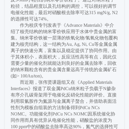
粒径，结晶程度以及孔结构的调控，可以很好的调节
电催化性能，最后对硝酸根去除率可达315 mgN/g, N2
的选择性可达74%。
作为校庆专刊发表于《
Advance Materials》中介
绍了核壳结构的纳米零价铁应用于水体中贵金属的富
集。纳米零价铁被一层薄的铁氧化物/氢氧化物包覆构
建为核壳结构，这一结构为Au, Ag, Ni, Cu等金属金属
离子的快速分离，富集以及稳定提供了协同作用。由
于其体积小，表面积大，反应活性高等有点，因此仅
需要少量的催化剂就能达到良好的金属去除率，回收
的纳米颗粒含有的贵金属含量远高于传统的金属矿石
(如> 100Au/ton)。
而近期，张伟贤课题组又在《
Applied Materials
Interfaces》报道了双金属PdCu纳米粒子负载于N掺杂
有序介孔碳骨架用于电催化反硝化性能的评价。直接
利用双氰胺作为氮源与金属离子螯合，并借助表面活
性剂为模板自组装的方法制备得到PdCu NCs
NOMC。功能催化剂PdCu NCs NOMC因系统催化协
同作用而具有优异从电催化性能，硝酸盐的浓度为
100 ppm中的硝酸盐去除率高达90%，氮气的选择性可