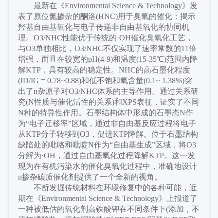
最新在《
Environmental Science & Technology》发
表了原位氮掺杂的酮洛(HNC)用于臭氧的催化：揭示
羟基自由基氧化与电子传递非自由基氧化的协同机
理。O3/NHC性能优于传统的·OH催化臭氧化工艺，
与O3单独相比，O3/NHC不仅实现了速率常数的11倍
增强，而且在较宽的pH(4-9)和温度(15-35℃)范围内降
解KTP，具有较高的稳定性。NHC的高石墨化程度
(ID/IG = 0.78~0.88)和低不饱和氧含量(0.1~ 1.38%)突
出了n杂原子对O3/NHC体系的主导作用。通过关系研
究(N性质与催化活性的关系)和XPS表征，证实了不同
N种的特异性作用。石墨结构体中形成的石墨态N作
为“电子迁移率”区域，通过非自由基反应过程将电子
从KTP分子转移到O3，促进KTP降解。位于石墨结构
缺陷处的吡咯和吡啶N作为“自由基生成”区域，将O3
分解为·OH，通过自由基氧化过程降解KTP。这一发
现为在有机污染水的催化臭氧化过程中，准确地设计
n掺杂碳质催化剂提供了一个全新的视角。
不断发掘传统材料在环境修复中的各种可能，近
期在《
Environmental Science & Technology》上报道了
一种被低估的氧化剂高铁酸钾在不同条件下(添加，不