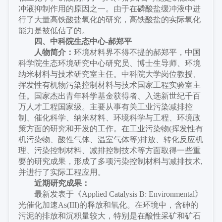
冲液抑制作用的原因之一。由于在磷酸盐缓冲液中进
行了大量高铁酸盐氧化的研究，高铁酸盐的实际氧化
能力是被低估了的。
四、
中科院生态中心
-郝郑平
人物简介：
环境材料界不得不提的郝郑平，中国
科学院生态环境研究中心研究员、博士生导师、环境
纳米材料与技术研究室主任。中科院大学岗位教授、
挥发性有机物污染控制材料与技术国家工程实验室主
任。国家杰出青年科学基金获得者、入选新世纪千百
万人才工程国家级。主要从事有关工业污染减排控
制、催化科学、纳米材料、环境科学与工程、环境政
策方面的研究和开发的工作。在工业污染物
(挥发性有
机污染物、酸性气体、温室气体等)排放、转化反应机
理、污染控制材料、减排控制技术等方面取得一些重
要的研究成果，形成了多项污染控制材料与减排技术,
并进行了实际工程应用。
近期研究成果：
最新发表于《
Applied Catalysis B: Environmental》
光催化加速As(III)的释放和氧化。在环境中，含砷的
污泥的排放和沉积量较大，特别是在酸性采矿和矿石