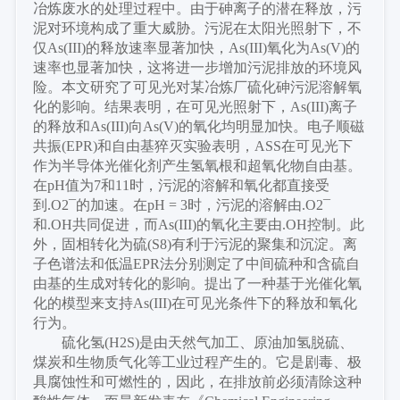
冶炼废水的处理过程中。由于砷离子的潜在释放，污
泥对环境构成了重大威胁。污泥在太阳光照射下，不
仅As(III)的释放速率显著加快，As(III)氧化为As(V)的
速率也显著加快，这将进一步增加污泥排放的环境风
险。本文研究了可见光对某冶炼厂硫化砷污泥溶解氧
化的影响。结果表明，在可见光照射下，As(III)离子
的释放和As(III)向As(V)的氧化均明显加快。电子顺磁
共振(EPR)和自由基猝灭实验表明，ASS在可见光下
作为半导体光催化剂产生氢氧根和超氧化物自由基。
在pH值为7和11时，污泥的溶解和氧化都直接受
到.O2¯的加速。在pH = 3时，污泥的溶解由.O2¯
和.OH共同促进，而As(III)的氧化主要由.OH控制。此
外，固相转化为硫(S8)有利于污泥的聚集和沉淀。离
子色谱法和低温EPR法分别测定了中间硫种和含硫自
由基的生成对转化的影响。提出了一种基于光催化氧
化的模型来支持As(III)在可见光条件下的释放和氧化
行为。
硫化氢
(H2S)是由天然气加工、原油加氢脱硫、
煤炭和生物质气化等工业过程产生的。它是剧毒、极
具腐蚀性和可燃性的，因此，在排放前必须清除这种