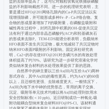
盐的去除率提高了，这与它对颗粒状氧化铁捕获磷酸
盐的不利影响截然不同。进一步的机理研究表明，主
要是通过HFO@201网络孔隙内的Ca-P共沉淀法以实
现增强除磷，并可能形成多种Fe -P - Ca-P络合物。复
合物的形成显著增加了P的吸附量，在磷酸盐吸附和
碱性再生过程中，封闭孔隙中积累的OH-促使共沉淀
法有利于通过内部非晶态磷酸钙(ACP)和羟基磷灰石
的形成来去除P。TEM-EDS能谱分析表明，负载纳米
HFO表面不发生共沉淀物，极大地减轻了共沉淀物对
纳米HFO表面P吸附的不利影响。固定床柱研究表
明，Ca2+的存在使HFO@201对含磷污水的有效处理
体积提高了约70%。该研究为进一步研究溶液化学对
类似纳米复合材料的水处理效果提供了新的思路。
自然界中的砷主要以三价
As(III)与五价As(V)两种
形式存在，其中As(III)的毒性更高，约为As(V)的60倍
以上，且迁移性更强、去除难度更大。一般情况下，
As(III)为地下水中砷的优势形态，常用的离子交换、
沉淀、吸附等单元技术均难以将As(III)处理到饮用水
安全控制标准(＜10 ppb)。近日研制成功一种氧化-吸
附功能耦合型纳米复合材料HFO@PS-Cl。该材料通
过在聚苯乙烯载体骨架上共价键联活性氯实现对