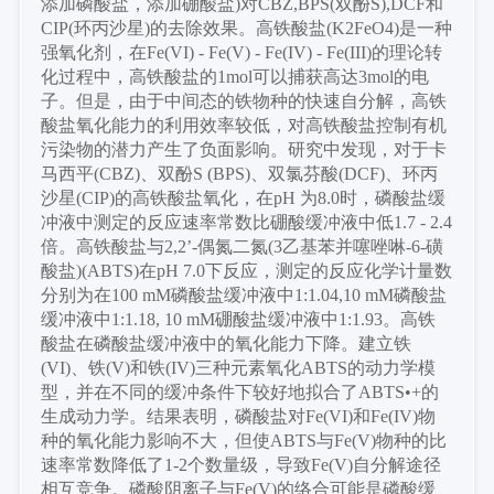
添加磷酸盐，添加硼酸盐)对CBZ,BPS(双酚S),DCF和
CIP(环丙沙星)的去除效果。高铁酸盐(K2FeO4)是一种
强氧化剂，在Fe(VI) - Fe(V) - Fe(IV) - Fe(III)的理论转
化过程中，高铁酸盐的1mol可以捕获高达3mol的电
子。但是，由于中间态的铁物种的快速自分解，高铁
酸盐氧化能力的利用效率较低，对高铁酸盐控制有机
污染物的潜力产生了负面影响。研究中发现，对于卡
马西平(CBZ)、双酚S (BPS)、双氯芬酸(DCF)、环丙
沙星(CIP)的高铁酸盐氧化，在pH 为8.0时，磷酸盐缓
冲液中测定的反应速率常数比硼酸缓冲液中低1.7 - 2.4
倍。高铁酸盐与2,2’-偶氮二氮(3乙基苯并噻唑啉-6-磺
酸盐)(ABTS)在pH 7.0下反应，测定的反应化学计量数
分别为在100 mM磷酸盐缓冲液中1:1.04,10 mM磷酸盐
缓冲液中1:1.18, 10 mM硼酸盐缓冲液中1:1.93。高铁
酸盐在磷酸盐缓冲液中的氧化能力下降。建立铁
(VI)、铁(V)和铁(IV)三种元素氧化ABTS的动力学模
型，并在不同的缓冲条件下较好地拟合了ABTS•+的
生成动力学。结果表明，磷酸盐对Fe(VI)和Fe(IV)物
种的氧化能力影响不大，但使ABTS与Fe(V)物种的比
速率常数降低
了
1-2个数量级，导致Fe(V)自分解途径
相互竞争。磷酸阴离子与Fe(V)的络合可能是磷酸缓