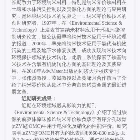
长期致力于环境纳米材料，特别是纳米零价铁材料在
土壤和水体污染控制以及资源化方面的理论与应用研
究，是环境纳米技术的先驱之一，纳米零价铁技术的
创世研究者。
1997年
，
在《
Environmental Science &
Technology》上发表首篇纳米材料应用于环境污染控
制研究论文，被公认最早将纳米技术应用于环境治理
的报道；2000年，率先将纳米技术应用于氯代有机物
污染的土壤及地下水修复实践，成功实现纳米技术向
环境保护领域的技术转化，此后，系统探索了铁基纳
米技术在含氯有机物转化方面的基础理论及实践应
用。在2018年Adv.Mater.出版的同济大学校庆专刊
中，张伟贤教授，凌岚教授以及黄潇月合作撰写了介
绍了纳米零价铁从废水中分离富集稀贵金属的最近进
展文章。
近期研究成果：
近期在环境领域最具影响力的期刊
《
Environmental Science & Technology》介绍了通过铁
源的前驱体原味修饰纳米零价铁负载于有序介孔碳骨
(nZVI@OMC)中用于电催化反硝化的性能评价。研究
表明,nZVI@OMC具有大的比表面积660-830 m2/g, 以
及3-9nm小粒径的纳米零价铁粒子。通过对纳米粒子