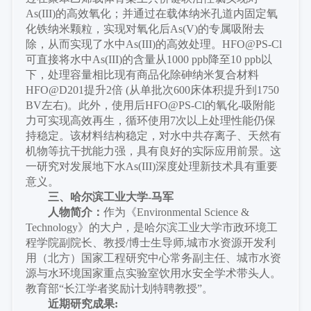
As(III)的高效氧化；并通过在载体纳米孔道内固定氧
化铁纳米颗粒，实现对氧化后As(V)的专属吸附去
除，从而实现了水中As(III)的高效处理。HFO@PS-Cl
可直接将水中As(III)的含量从1000 ppb降至10 ppb以
下，处理容量相比现有商品化除砷纳米复合材料
HFO@D201提升2倍 (从单批次600床体积提升到1750
BV左右)。此外，使用后HFO@PS-Cl的氧化-吸附能
力可实现高效再生，循环使用7次以上处理性能仍保
持稳定。该材料结构稳定，对水中共存离子、天然有
机物等抗干扰能力强，具有良好的实际应用前景。这
一研究对发展地下水As(III)深度处理新技术具有重要
意义。
三、
哈尔滨工业大学
-马军
人物简介：
作为《
Environmental Science &
Technology》的大户，是哈尔滨工业大学市政环境工
程学院副院长、教授/博士生导师,城市水资源开发利
用（北方）国家工程研究中心常务副主任、城市水资
源与水环境国家重点实验室饮用水安全学术带头人。
教育部“长江学者奖励计划特聘教授”。
近期研究成果
: