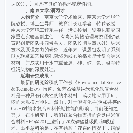
达60%，并且具有良好的循环稳定性能。
二、
南京大学
-潘丙才
人物简介：
南京大学学术新秀。南京大学环境学
院教授、博士生导师，教育部长江学者，特聘教授
，
南京大学环境工程系主任、污染控制与资源化研究国
家重点实验室副主任，
“有毒污染物治理与资源化”教
育部创新团队共同带头人。团队长期从事水处理纳米
技术及原理方向的研究。近年来，课题组发明了系列
以交联聚苯乙烯网孔限域为核心的毫米尺寸复合纳米
材料，并成功用于水中重金属、砷、磷、氟、硒等特
征污染物的深度处理。
近期研究成果：
最新的研究除磷的工作被《
Environmental Science
& Technology》报道。聚苯乙烯基纳米氧化铁复合材
料是一种具有代表性的纳米材料，成功地应用于砷、
磷的大规模水净化。然而，对于溶液化学(例如共存的
Ca2+)对纳米复合材料长期性能的影响，目前还知之
甚少。在本研究中，我们在聚合物支持的含铁纳米复
合材料HFO@201上进行
了
20次磷酸盐吸附-解吸循
环。出乎意料的是，在有钙离子存在的情况下，磷酸