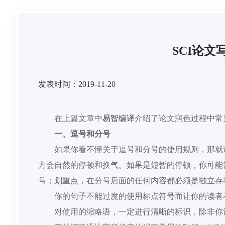
SCI论
发表时间：2019-11-20
在上篇文章中
易智编译
介绍了论文润色过程中常
一、
逗号和分号
如果你
看不懂
关于逗号和分号的使用规则，那就
方会自然的停顿和
换气。如果是短暂的停顿，
你可能
号；
划重点
，在分号后面的任何
内容
都必须
是
独立存
你的句子不
能
过度的使用标点符号而让你的读者
对
使用的缩略语，一定
进行
清晰的标识
，
除非你