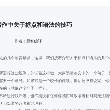
文写作中关于标点和语法的技巧
作者：易智编译
见的几个语言错误，这里，我们接着介绍关于标点和语法的几个
请丢掉这些规则
，并试着这样做：大声朗读
论文
中的一个句子，
需要一个逗号。如果它是一个较长的停顿，但
话
还没有说完，你
在的
（
就像这个句子一样
）
。
不断进行浅呼吸
，
也不能
没有
任何停顿而
导致
读者长时间
无法
喘
认为普通的读者都能理解。