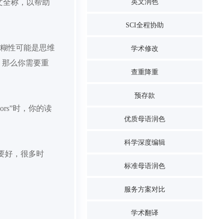
文全称
，
以
帮助
英文润色
SCI全程协助
的模糊性可能是思维
学术修改
，那么你需要重
查重降重
预存款
hors
”时，你的读
优质母语润色
科学深度编辑
n"要好
，很多时
标准母语润色
服务方案对比
学术翻译