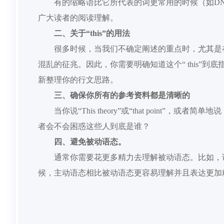
有的
缩略语比它所代表的词更常用的时候
（如
D
广大读者的阅读理解。
二、
关于
“this”的用法
很多时候，当我们不确定阐述的重点时，尤其是
混乱的征兆。因此，你需要明确知道这个“ this”
新整理你的行文思路。
三、
确保你所有的参考资料都是清晰的
当你说
“This theory”或“that point”，或者简单地
者会不会
困惑
这些人到底是谁？
四、
避免被动语态。
通常
你需要花更多精力去理解被动语态。
比如，
候，主动语态相比被动语态
更容易理解并且表达更加