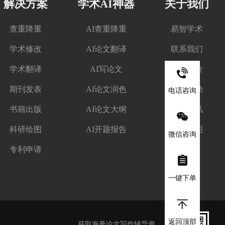
解决方案
学术AI神器
关于我们
查重降重
AI查重降重
易智学术
学术修改
AI论文翻译
联系我们
学术翻译
AI写论文
客户评价
期刊发表
AI论文润色
优惠活动
电话咨询
书籍出版
AI论文大纲
学术资讯
科研绘图
AI开题报告
网站地图
微信咨询
专利申请
一键下单
返回顶部
获取海量论文写作辅导资