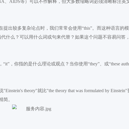
NA、AIDS等）可以
不作解释
，
但大多数缩略词必须清晰标注英
在提出较多复杂论点时，我们常常会使用
“this”。而这种语言
到底指代什么？可以用什么词或句来代替？如果这个问题不容易问答
说，“
it
”，你指的是
什么
理论或观点？当你使用
“
they
”、或“
these aut
说
"Einstein's theory"就
比
"the theory that was formulated by Einstei
精简
。