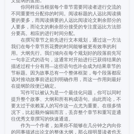
文提纲的蓝图。
你同样应当根据每个章节需要同读者进行交流的
不同重要性分配你的时间。阅读标题的人远比阅读摘
要的要多，而阅读摘要的人远比阅读论文剩余部分的
人要多，而论文的剩余部分接受的专注度远比方法部
分要高。相应的进行时间分配。
在撰写章节之前先进行文本规划，通过这一方法
我们在每个章节所花费的时间能够被更有效率的利
用。大纲先行。我们倾向在每个规划好的段落前先写
一句非正式的语句，这通常对开始进行已获得结果的
描述过程十分有用
---这些语句也许会成为结果章节的
节标题。因为故事总有一个整体框架，每个段落都应
该对推动故事前进起到明确作用，而这一作用则最好
在提纲阶段便已确定。
写作可以被认为是一个最佳化问题，你可以同时
提升整个故事、大纲和所有构成语句。由此而论，不
要太过于依赖某人的写作这一点尤为重要。在很多情
况下，比起额外编辑而言，丢弃整个章节和重写是通
往优秀文章撰写的快速通道。
作为一个作者，如果你不能够在几分钟之内向你
的同事描述出论文的整体大纲，那么很明显读者也无