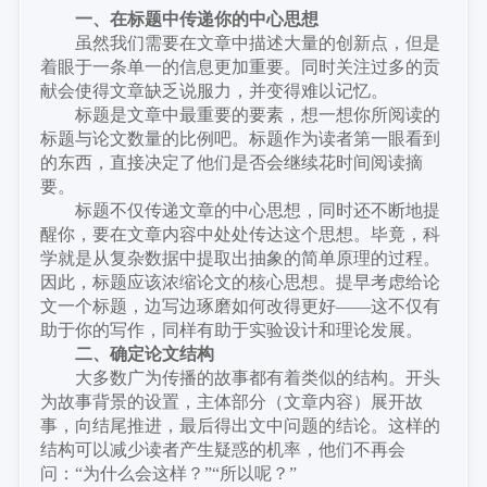
一、在
标题中
传递你的中心思想
虽然我们需要在文章中描述大量的创新点，但是
着眼于一条单一的信息更加重要。同时关注过多的贡
献会使得文章缺乏说服力，并变得难以记忆。
标题是文章中最重要的要素
，
想一想你所阅读的
标题与论文数量的比例吧。标题作为读者第一眼看到
的东西，直接决定了他们是否会继续花时间阅读摘
要。
标题不仅传递文章的中心思想，同时还不断地提
醒你，要在文章内容中处处传达这个思想。毕竟，科
学就是从复杂数据中提取出抽象的简单原理的过程。
因此，标题应该浓缩论文的核心思想。提早考虑给论
文一个标题，边写边琢磨如何改得更好
——这不仅有
助于你的写作，同样有助于实验设计和理论发展。
二、确定论文结构
大多数广为传播的故事都有着类似的结构。开头
为故事背景的设置，主体部分（文章内容）展开故
事，向结尾推进，最后得出文中问题的结论。这样的
结构可以减少读者产生疑惑的机率，他们不再会
问：
“为什么会这样？”“所以呢？”