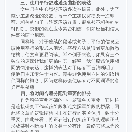
三、
使用平行叙述避免曲折的表达
文中只有中心思想应该多次被提及。此外，为了
减少主题改变的次数，每一个主题仅需提及一次即
可。相关的句子与段落应该连贯，避免被不相关的材
料打断。类似的观点应该紧密相连，例如应当相信某
件事的两个原因。
同样地，对于连续的段落或句子，平行的信息应
该使用平行的形式来阐述。平行方法使读者更加熟悉
结构，使文章更易阅读。举个例子来说，如果有三个
独立的原因让我们更偏向某一解释，我们应该使用相
同的句法表达，这样的表达对于读者而言清晰明了，
使他们更加专注于内容。需要避免使用不同的词语指
代同样的概念，因为这样做会使读者对不同词语的意
义产生疑惑。
四、将时间合理分配到重要的部分
作为科学声明基础的中心逻辑至关重要，它同样
是连接研究工作试验阶段和论文撰写阶段的桥梁，因
此将文章的逻辑结构同正在进行的实验保持一致十分
重要。由此来看，将正在进行的实验工作的逻辑正式
形成某种不断展开的文档十分有用，最终它将成为论