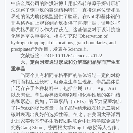
中信金属公司的路洪洲博士用低温转移原子探针层析
法观察了钢中氢的微观结构特征。直接观察位错和晶
界处的氢为脆化模型提供了验证。在NbC和基体钢的
非共格界面上观察到的氢提供了直接证据，证明这些
非共格界面可以作为俘获点。这些信息对于设计抗脆
化钢是至关重要的。相关研究以“Observation of
hydrogen trapping at dislocations, grain boundaries, and
precipitates”为题目，发表在Science上。
文献链接：
DOI: 10.1126/science.aaz0122
六、
定向附着通过形成和分解高能晶界而产生五
重孪晶
当两个具有相同晶格平面的晶体通过一定的对称
作用而相互生长时，就会发生孪生现象。孪晶晶体是
广泛存在于各种材料中，包括金属（
Cu、Ag、Au）
以及陶瓷。孪生会导致影响物理和化学性质的各种结
构和形态。例如，五重孪晶（5-FTs）的应力显著增加
了纳米线的杨氏模量，而多晶铜纳米线在还原二氧化
碳时表现出良好的选择性等。在此，在美国太平洋西
北国家实验室李冬生教授团队联合中国科学院金属研
究所Gang Zhou 、密西根大学Ning Lu教授等人合作，