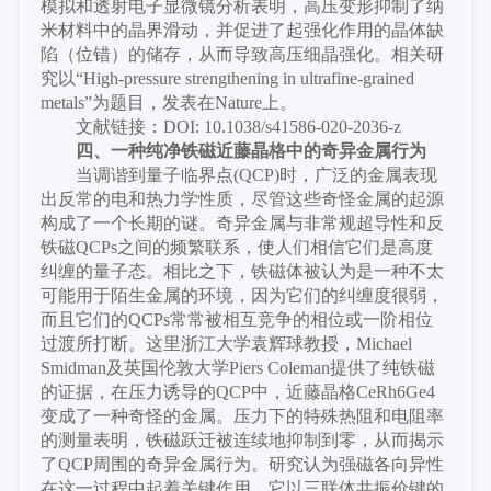
模拟和透射电子显微镜分析表明，高压变形抑制了纳
米材料中的晶界滑动，并促进了起强化作用的晶体缺
陷（位错）的储存，从而导致高压细晶强化。相关研
究以“High-pressure strengthening in ultrafine-grained
metals”为题目，发表在Nature上。
文献链接：
DOI: 10.1038/s41586-020-2036-z
四、
一种纯净铁磁近藤晶格中的奇异金属行为
当调谐到量子临界点
(QCP)时，广泛的金属表现
出反常的电和热力学性质，尽管这些奇怪金属的起源
构成了一个长期的谜。奇异金属与非常规超导性和反
铁磁QCPs之间的频繁联系，使人们相信它们是高度
纠缠的量子态。相比之下，铁磁体被认为是一种不太
可能用于陌生金属的环境，因为它们的纠缠度很弱，
而且它们的QCPs常常被相互竞争的相位或一阶相位
过渡所打断。这里浙江大学袁辉球教授，Michael
Smidman及英国伦敦大学Piers Coleman提供了纯铁磁
的证据，在压力诱导的QCP中，近藤晶格CeRh
6
Ge
4
变成了一种奇怪的金属。压力下的特殊热阻和电阻率
的测量表明，铁磁跃迁被连续地抑制到零，从而揭示
了
QCP周围的奇异金属行为。研究认为强磁各向异性
在这一过程中起着关键作用，它以三联体共振价键的