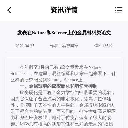
资讯详情
发表在Nature和Science上的金属材料类论文
2020-04-27
作者：
易智编译
13519
今年
截至
3月份已有6篇文章发表在Nature、
Science上
，
在这里，易智编译和大家一起来看下，
什
么样的研究能发到
Nature、Science上
。
一、
金属玻璃的应变硬化和剪切带抑制
应变硬化是工程合金力学行为中最重要的现象，
因为它保证了合金流动的非定域化，提高了拉伸延
性，并抑制了灾难性的力学损商。金属玻璃
(MGs)缺
乏工程合金的结晶度，而它们的一些特性如高屈服应
力和弹性应变极限，相对于传统合金有了很大的改
善。MGs具有很高的断裂韧性和已知的最高的“损伤