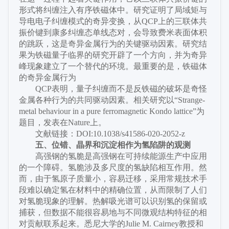
形式将纠缠注入有序铁磁体中。研究证明了局域矩与
导电电子纠缠模式的奇异变换，从QCP上的三联体共
振价键到康多纠缠态单线态对，会导致费米表面体积
的跳跃，这是奇异金属行为的关键驱动因素。研究结
果为铁磁量子临界的研究开辟了一个方向，并为奇异
峰现象建立了一个替代的环境。最重要的是，铁磁体
的奇异金属行为
QCP表明，量子纠缠而不是反铁磁的破坏是奇怪
金属各种行为的共同驱动因素。相关研究以“Strange-
metal behaviour in a pure ferromagnetic Kondo lattice”为
题目，发表在Nature上。
文献链接：
DOI:10.1038/s41586-020-2052-z
五、
位错、晶界和沉淀相作为氢陷阱的观测
高强钢的氢脆是高强钢在可持续能源生产中应用
的一个障碍。氢脆涉及多尺度的氢缺陷相互作用。然
而，由于氢原子质量小，容易迁移，采用常规技术手
段难以确定氢在材料中的精确位置，从而限制了人们
对氢脆现象的理解。热解吸光谱可以识别氢的保留或
捕获，但数据不能很容易地与不同微观结构特征的相
对贡献联系起来。悉尼大学的
Julie M. Cairney教授和