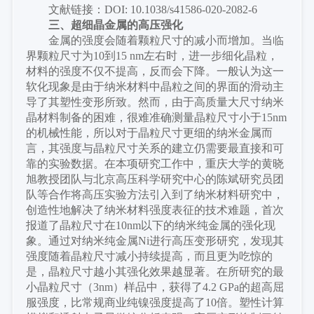
文献链接：
DOI: 10.1038/s41586-020-2082-6
三、
超细晶金属的高压强化
金属的强度会随着颗粒尺寸的减小而增加。当临
界颗粒尺寸为
10到15 nm左右时，进一步细化晶粒，
材料的强度不仅不提高，反而会下降。一般认为这一
软化现象是由于纳米材料中晶粒之间的界面的滑动主
导了其塑性变形所致。然而，由于高质量大尺寸纳米
晶材料制备的困难，很难准确测量晶粒尺寸小于15nm
的机械性能，所以对于晶粒尺寸更细的纳米金属而
言，其强度与晶粒尺寸关系的建立仍需要最直接和可
靠的实验数据。在本项研究工作中，重庆大学的黄晓
旭教授团队与北京高压科学研究中心的陈斌研究员团
队等合作将高压实验方法引入到了纳米材料研究中，
创造性地解决了纳米材料强度表征的技术难题，首次
报道了晶粒尺寸在10nm以下的纳米纯金属的强化现
象。通过对纳米纯金属Ni进行高压变形研究，发现其
强度随着晶粒尺寸减小持续提高，而且更为吃惊的
是，晶粒尺寸越小其强化效果越显著。在所研究的最
小晶粒尺寸（3nm）样品中，获得了4.2 GPa的超高屈
服强度，比常规商业纯镍强度提高了10倍。塑性计算