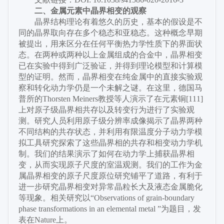
二、
金属元素中晶界相变的观察
晶界结构理论有着悠久的历史，基本的假设是不
同的晶界取向存在多个稳态和亚稳态。这种概念早期
被提出，用来区分在任何平衡热力学性质下的界面状
态。在两种或两种以上金属组成的合金中，晶界相变
已在实验中得到广泛验证，并得到理论模型和计算模
型的证明。然而，晶界相变在纯金属中的直接实验观
察和转化动力学仍是一个未解之谜。在这里，德国马
普所的
Thorsten Meiners教授等人演示了在元素铜[111]
上对原子级晶界相共存以及转变行为进行了实验观
测。研究人员利用原子级分辨率成像揭示了晶界两种
不同结构的共存状态，并利用有限温度分子动力学模
拟工具研究探索了这些晶界相的共存和相变动力学机
制。我们的结果演示了如何在动力学上捕获晶界相
变，从而实现原子尺度的室温观测。我们的工作为金
属晶界相变的原子尺度原位研究铺平了道路，有利于
进一步研究晶界相变对异常晶粒长大及液态金属脆化
等现象。相关研究以“Observations of grain-boundary
phase transformations in an elemental metal ”为题目，发
表在Nature上。