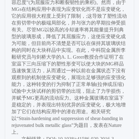
容忍度”(为屈服应力和断裂韧性的乘积)。然而，由于
MGs在结构应用中表现为应变软化而不是应变硬化，
它的应用很大程度上受到了限制，;这导致了塑性流动
在剪切带中的极端局部化，并与张力的早期拉伸受损
有关。尽管MG以较高的冷却速率将其能量提升到典
型的玻璃形成，降低了其屈服应力，这使应变硬化成
为可能，但目前尚不清楚是否可以在保持其玻璃状结
构的同时在大块样品中实现。在此，中科院金属所李
毅研究员与剑桥大学的A. L. Greer教授合作证明了在
室温下三向压缩下的塑性形变可以使大块的MG样品
迅速恢复活力，从而通过一种以前在金属状态下没有
观察到的机制使应变硬化，展现出足够强的应变强化
能力，这种转变的行为抑制了正常单轴(拉伸或压缩)
试验中大块试样的剪切带的出现，阻止了力学损伤，
并赋予MG更高的流动应力。这种金属玻璃在室温下
是稳定的，并表现出特别优异的应变硬化，极大地增
加了它们在结构应用中的潜在用途。相关研究
以“Strain-hardening and suppression of shear-banding in
rejuvenated bulk metallic glass”为题目，发表在Nature
上。
文献链接：
DOI: 10.1038/s41586-020-2016-3