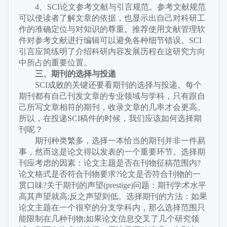
4、SCI论文参考文献与引言规范。参考文献规范
可以使读者了解文章的依据，也显示出自己对科研工
作的准确定位与对知识的尊重。推荐使用文献管理软
件对参考文献进行编辑可以避免各种细节错误。SCI
引言应简练明了介绍科研内容发展历程在这研究方向
中所占的重要位置。
三、
期刊的选择与投递
SCI成败的关键还要看期刊的选择与投递
。
每个
期刊都有自己刊发文章的专业领域与学科，只有跟自
己所写文章相符的期刊，收录文章的几率才会更高。
所以，在投递
SCI稿件的时候，我们应该如何选择期
刊呢？
期刊种类繁多，选择一本恰当的期刊并非一件易
事，然而这是论文得以发表的一个重要环节。选择期
刊应考虑的因素：论文主题是否在刊物征稿范围内
?
论文格式是否符合刊物要求?论文是否符合刊物的一
贯口味?关于期刊的声望(prestige)问题：期刊学术水平
高其声望就高;反之声望则低。选择期刊的方法：如果
论文主题在一个很窄的分支学科内，那么选择范围只
能限制在几种刊物;如果论文信息交叉了几个研究领