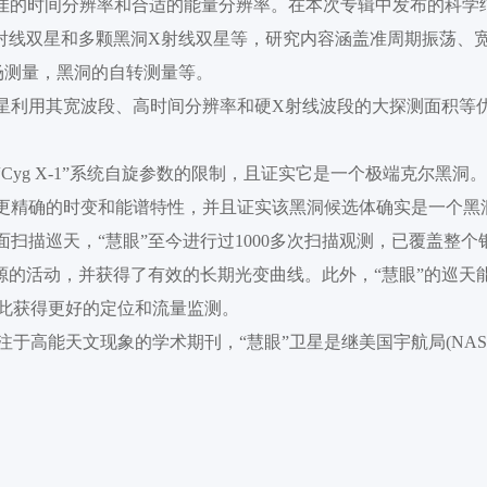
极佳的时间分辨率和合适的能量分辨率。在本次专辑中发布的科学
射线双星和多颗黑洞X射线双星等，研究内容涵盖准周期振荡、
磁场测量，黑洞的自转测量等。
卫星利用其宽波段、高时间分辨率和硬X射线波段的大探测面积等
Cyg X-1”系统自旋参数的限制，且证实它是一个极端克尔黑洞
测，则获得该源更精确的时变和能谱特性，并且证实该黑洞候选体确实是一个
面扫描巡天，“慧眼”至今进行过1000多次扫描观测，已覆盖整个
线源的活动，并获得了有效的长期光变曲线。此外，“慧眼”的巡天
因此获得更好的定位和流量监测。
注于高能天文现象的学术期刊，
“慧眼”卫星是继美国宇航局(NASA)