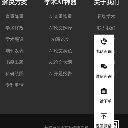
解决方案
学术AI神器
关于我们
查重降重
AI查重降重
易智学术
学术修改
AI论文翻译
联系我们
学术翻译
AI写论文
客户评价
期刊发表
AI论文润色
优惠活动
电话咨询
书籍出版
AI论文大纲
学术资讯
科研绘图
AI开题报告
网站地图
微信咨询
专利申请
一键下单
返回顶部
获取海量论文写作辅导资