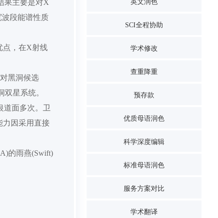
结果主要是对X
英文润色
宽波段能谱性质
SCI全程协助
优点，在X射线
学术修改
查重降重
。对黑洞候选
黑洞双星系统。
预存款
银道面多次。卫
优质母语润色
能力因采用直接
科学深度编辑
的雨燕(Swift)
标准母语润色
服务方案对比
学术翻译