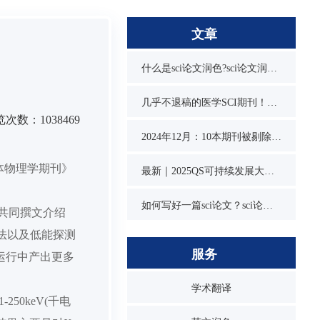
文章
什么是sci论文润色?sci论文润色必要吗？
几乎不退稿的医学SCI期刊！又快又水
次数：1038469
2024年12月：10本期刊被剔除，1本降级，1本改名，4本曾被on hold
体物理学期刊》
最新｜2025QS可持续发展大学排名发布！同济位列第3，1所双非入围前10
如何写好一篇sci论文？sci论文的写作技巧
s)共同撰文介绍
法以及低能探测
服务
运行中产出更多
学术翻译
50keV(千电