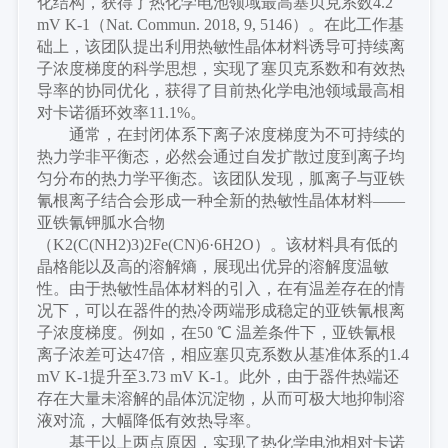
化结构，获得了热化学电池领域最高塞贝克系数4.2
mV K-1（Nat. Commun. 2018, 9, 5146）。在此工作基
础上，该团队提出利用热敏性晶体材料诱导可持续离
子浓度梯度的科学思想，实现了塞贝克系数和有效热
导率的协同优化，获得了目前热化学电池领域最高相
对卡诺循环效率11.1%。
通常，在封闭体系下离子浓度梯度为不可持续的
热力学非平衡态，必然会通过自发扩散过度到离子均
匀分布的热力学平衡态。该团队发现，胍离子与亚铁
氰根离子结合会形成一种全新的热敏性晶体材料
——
亚铁氰钾胍水合物
（K2(C(NH2)3)2Fe(CN)6·6H2O）。该材料具有低的
晶格能以及高的溶解熵，展现出优异的溶解度温敏
性。由于热敏性晶体材料的引入，在有温差存在的情
况下，可以在器件的热冷两端形成稳定的亚铁氰根离
子浓度梯度。例如，在50 ℃ 温差条件下，亚铁氰根
离子浓差可达47倍，相应塞贝克系数从基准体系的1.4
mV K-1提升至3.73 mV K-1。此外，由于器件热端还
存在大量未溶解的晶体沉淀物，从而可极大地抑制溶
液对流，大幅降低有效热导率。
基于以上两点原因，实现了热化学电池相对卡诺