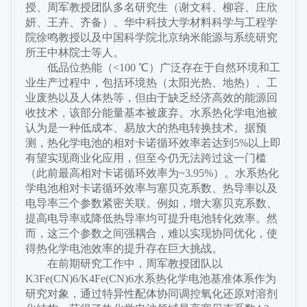
授、周军教授团队多名研究生（谢文科、柳容、庄欣
妍、王卉、齐备）、华中科技大学材料科学与工程学
院徐鸣教授以及中国科学院北京纳米能源与系统研究
所王中林院士等人。
低品位热能（
<100 ℃）广泛存在于自然环境和工
业生产过程中，包括环境热（太阳光热、地热）、工
业废热以及人体热等，但由于缺乏经济高效的能源回
收技术，该部分能量基本被废弃。水系热化学电池被
认为是一种低成本、易放大的热电转换技术。据预
测，热化学电池的相对卡诺循环效率若达到5%以上即
有望实现商业化应用，但至今仍无法跨过这一门槛
（此前最高相对卡诺循环效率为~3.95%）。水系热化
学电池相对卡诺循环效率与塞贝克系数、热导率以及
电导率三个参数紧密关联。例如，增大塞贝克系数、
提高电导率或降低热导率均可提升电池转化效率。然
而，这三个参数之间强耦合，难以实现协同优化，使
得热化学电池效率的提升存在巨大挑战。
在前期研究工作中，周军教授团队以
K3Fe(CN)6/K4Fe(CN)6水系热化学电池基准体系作为
研究对象，通过特异性配体协同调控氧化还原对溶剂