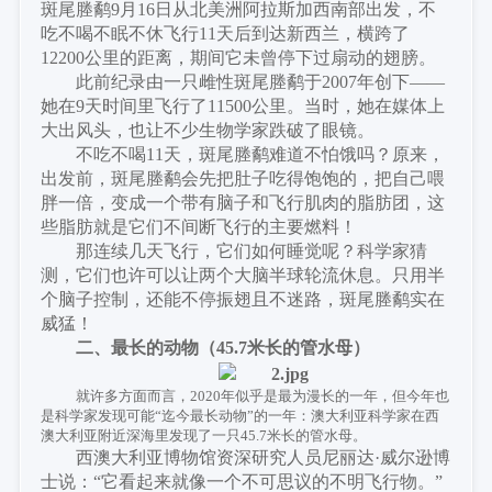
斑尾塍鹬9月16日从北美洲阿拉斯加西南部出发，不
吃不喝不眠不休飞行11天后到达新西兰，横跨了
12200公里的距离，期间它未曾停下过扇动的翅膀。
此前纪录由一只雌性斑尾塍鹬于
2007年创下——
她在9天时间里飞行了11500公里。当时，她在媒体上
大出风头，也让不少生物学家跌破了眼镜。
不吃不喝
11天，斑尾塍鹬难道不怕饿吗？原来，
出发前，斑尾塍鹬会先把肚子吃得饱饱的，把自己喂
胖一倍，变成一个带有脑子和飞行肌肉的脂肪团，这
些脂肪就是它们不间断飞行的主要燃料！
那连续几天飞行，它们如何睡觉呢？科学家猜
测，它们也许可以让两个大脑半球轮流休息。只用半
个脑子控制，还能不停振翅且不迷路，斑尾塍鹬实在
威猛！
二、最长的动物（
45.7米长的管水母
）
就许多方面而言，
2020年似乎是最为漫长的一年，但今年也
是科学家发现可能“迄今最长动物”的一年：澳大利亚科学家在西
澳大利亚附近深海里发现了一只45.7米长的管水母。
西澳大利亚博物馆资深研究人员尼丽达
·威尔逊博
士说：“它看起来就像一个不可思议的不明飞行物。”