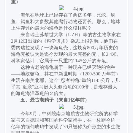
重
）
海龟在地球上已经存在了两亿多年，比蛇、鳄
鱼、鳄鱼和大多数其他爬行动物还要长。那么，地球
上生存过的最大的海龟是什么模样呢？
来自瑞士苏黎世大学（
UZH）等的古生物学家在
2月12日出版的《科学进步》杂志上报告称，他们在
委内瑞拉发现了一块海龟壳，这块有800万年历史的
海龟壳被认为是迄今发现的最大完整的壳，长2.4米。
科学家估计，它属于一只重约1145公斤的海龟。
这种古老的海龟属于一种现在已经灭绝的物种
——地纹骇龟，其在中新世时期（1200-500 万年前）
生活在南美北部。这个“忍者神龟”重约1145公斤，几
乎其“近亲”亚马逊大头侧颈龟的100倍，是现存最大
的海龟海洋革龟的２倍大。
五、最古老精子（
来自
1亿年前
）
今年
9月，中科院南京地质古生物研究所的科学
家与来自德国和英国的科学家携手，在一枚距今约一
亿年的缅甸琥珀中发现了39只被称为介形虫的水生微