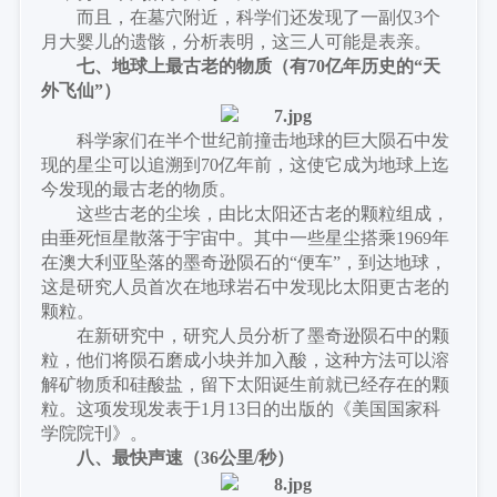
而且，在墓穴附近，科学们还发现了一副仅
3个
月大婴儿的遗骸，分析表明，这三人可能是表亲。
七、地球上最古老的物质（
有
70亿年历史的“天
外飞仙”
）
科学家们在半个世纪前撞击地球的巨大陨石中发
现的星尘可以追溯到
70亿年前，这使它成为地球上迄
今发现的最古老的物质。
这些古老的尘埃，由比太阳还古老的颗粒组成，
由垂死恒星散落于宇宙中。其中一些星尘搭乘
1969年
在澳大利亚坠落的墨奇逊陨石的“便车”，到达地球，
这是研究人员首次在地球岩石中发现比太阳更古老的
颗粒。
在新研究中，研究人员分析了墨奇逊陨石中的颗
粒，他们将陨石磨成小块并加入酸，这种方法可以溶
解矿物质和硅酸盐，留下太阳诞生前就已经存在的颗
粒。这项发现发表于
1月13日的出版的《美国国家科
学院院刊》。
八、最快声速（
36公里/秒
）