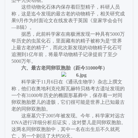
型甲壳类动物。
这些动物化石体内保存着巨型精子，科研人员
称，这是迄今发现的最古老的动物精子，相关研究成
果
9月作为封面论文在线发表于英国《皇家学会会刊
—B辑》。
据悉，此前科学家在南极洲发现一种具有
5000万
年历史的虫茧化石，里面藏有的精子被称为是“世界
上最古老的精子”，而此次新发现的动物精子化石可
追溯到1亿年前，将最早动物精子记录提前了至少
5000万年。
六、最古老同卵双胞胎（
距今
31000年
）
科学家于
11月6日在《通讯生物学》杂志上撰文
称，他们在奥地利克伦斯瓦赫特贝格考古遗址发现的
一个有31000年历史的椭圆形墓葬中，保存着一对同
卵双胞胎婴儿的遗骸，它们很可能是世界上已知最古
老的同卵双胞胎。
这座墓穴于
2005年被发现。今年，科学家对远古
DNA进行详细分析后证实，这对婴儿是同卵双胞胎。
这两名同卵双胞胎中，其中一名在出生后不久就死
亡，另一个则活了大约50天。