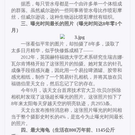
据悉，每只管水母都是一个由许多单一个体组成
的群落。虽然威尔逊的一些同事将管水母比作喷彩摩
丝，但威尔逊说，这种生物远比喷彩摩丝有组织。
三、曝光时间最长的照片（
曝光时间达
8年零1个
月
）
一张看似平常的图片，却拍摄了
8年多，汲取了
太多日月精华，似乎快修炼成精了——
2012年，英国赫特福德大学艺术系研究生瑞吉娜·
瓦尔肯博格开始了这张照片的拍摄。她对复古的针孔
成像手段很感兴趣，因此用一个易拉啤酒罐、胶带和
感光相纸，制作了一个简易针孔相机，并将其放在贝
福德伯里天文台，然后忘记了它的存在。
今年
9月，该天文台首席技术官大卫·坎贝尔拆除
相机时发现了这场超长曝光的照片。这张照片拍下了
8年来太阳每天穿越天空的明亮轨迹，共2953条。
天文台发布推特消息称，这张照片曝光的时间相
当于整个摄影史时长的
4%，是迄今为止曝光时间最长
的照片。
四、最大海龟（
生活在
800万年前、1145公斤