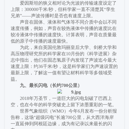
爱因斯坦的狭义相对论为光波的传输速度设定了
上限：
300000千米/秒，但科学家一直不清楚其“孪生
兄弟”——声波传播时是否也有速度上限。
声音在固体、液体和气体等不同介质中会以不同
速度传播，例如，声音在较热液体中传播的速度比在
较冷液体中传播的速度快。计算表明，声音在质量最
低的原子中传播的速度最快。
为此，来自英国伦敦玛丽皇后大学、剑桥大学和
高压物理研究所的科学家在
10月份的《科学进展》杂
志中指出，他们在固态氢原子内发现了声波迄今最大
速度上限：约36千米/秒，这是科学家们为声速设置的
最新上限，了解这一值有望让材料科学等多领域受
益。
九、最长闪电（
长约
700公里
）
2018年万圣节，一道巨大的闪电划破了巴西上
空，也在今年的科学突破史上留下浓墨重彩的一笔。
世界气象组织（
WMO）今年6月发布一份分析报
告称，这场“超级闪电”长逾700公里，从大西洋海岸
一直延伸到阿根廷边缘，成为有记录以来最长的闪