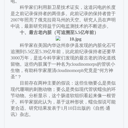
电。
科学家们利用新卫星技术证实，这道闪电的长度
是之前记录保持者的两倍多。此前记录的保持者曾于
2007年照亮了俄克拉荷马州的天空。研究人员在声明
中说，最新研究得益于闪电监测技术的不断进步。
十、最古老内脏（
可追溯至
5.5亿年前
）
科学家在美国内华达州奈伊县发现的内脏化石可
追溯到
5.5亿至5.39亿年前，比此前纪录保持者还要早
3000万年，是迄今科学家们发现的最古老的消化道残
留物。这些内脏属于一种名为cloudinomorps的管状小
生物，有助科学家厘清cloudinomorph究竟是“何方神
圣”？
目前存在两种主要的假说：这些生物要么是类似
现代珊瑚的刺胞动物；要么是类似现代管状蠕虫的环
节动物。分析显示，这个肠道软组织看起来像一根管
子。科学家据此认为，基于这种形状，蠕虫假说可能
更合适。研究结果发表于
1月10日出版的《自然·通
讯》杂志。