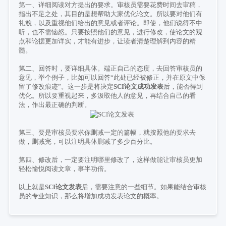
第一、详细阅读对方提出的要求。审核员需要花费时间去审稿，
指出不足之处，其目的是想帮助大家优化论文。所以要对他们有
礼貌，以及重视他们给出的意见或者评论。即使，他们说得不中
听，也不需恼怒。只要按照他们的意见，进行修改，使论文的观
点和论据更加详实，才能有进步，让读者清楚理解到内容的精
髓。
第二、回答时，要详细具体。端正自己的态度，去回答审核员的
意见，举个例子，比如可以回答“此处已经被修正，并在原文中保
留了修改痕迹”。这一步是将决定
SCI
论文成功发表
后，能否得到
优化。所以要重视起来，多汲取他人的意见，再结合自己的看
法，作出最正确的判断。
第三、要是审核员要求你删减一定的篇幅，就按照他的要求去
做，删减完，可以注明具体删减了多少百分比。
第四、修改后，一定要注明哪里修改了，这样做能让审核员更加
轻松愉悦阅读文章，事半功倍。
以上就是
SCI
论文发表
后
，需要注意的一些细节。如果能结合审核
员的专业知识，那么将增加成功发表论文的概率。