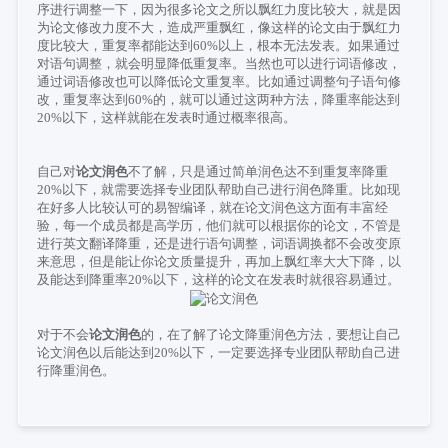
序进行调整一下，因为很多论文之所以飘红力度比较大，就是因
为论文修改力度不大，造成严重飘红，像这样的论文由于飘红力
度比较大，重复率都能达到
60%
以上，根本无法发表。如果通过
对语句调整，就会明显降低重复率。当然也可以进行词语修改，
通过词语修改也可以降低论文重复率。比如通过调整句子语句修
改，重复率达到
60%
的，就可以通过这两种方法，降重率能达到
20%
以下，这样就能在发表时通过概率很高。
自己对
论文润色
不了解，只是通过简单润色达不到重复率降重
20%
以下，就需要选择专业团队帮助自己进行润色降重。比如现
在好多人比较认可的易智编译，就在论文润色这方面有丰富经
验，每一个成员都是高学历，他们就可以根据你的论文，不管是
进行英文翻译降重，还是进行语句调整，词语调换都不会改变原
来意思，但是能让你论文质量提升，再加上飘红率大大下降，以
及能达到降重率
20%
以下，这样的论文在发表时就很容易通过。
对于不会
论文润色
的，在了解了论文降重润色方法，要想让自己
论文润色以后能达到
20%
以下，一定要选择专业团队帮助自己进
行降重润色。