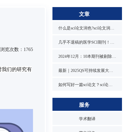
文章
什么是sci论文润色?sci论文润色必要吗？
几乎不退稿的医学SCI期刊！又快又水
浏览次数：1765
2024年12月：10本期刊被剔除，1本降级，1本改名，4本曾被on hold
对我们的研究有
最新｜2025QS可持续发展大学排名发布！同济位列第3，1所双非入围前10
如何写好一篇sci论文？sci论文的写作技巧
服务
学术翻译