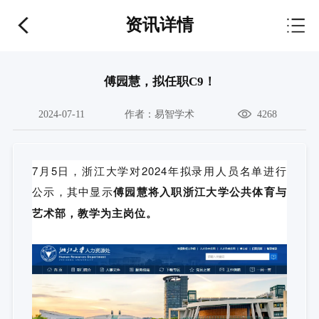
资讯详情
傅园慧，拟任职C9！
2024-07-11
作者：
易智学术
4268
7月5日，浙江大学对2024年拟录用人员名单进行
公示，其中显示
傅园慧将入职浙江大学公共体育与
艺术部，教学为主岗位。