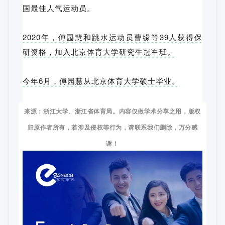
国最佳人气运动员。
2020年，傅园慧和跳水运动员曹缘等39人获得保
研资格，加入北京体育大学研究生冠军班。
今年6月，傅园慧从北京体育大学硕士毕业。
来源：浙江大学、浙江省体育局。内容仅做学术分享之用，版权
归原作者所有，若涉及侵权等行为，请联系我们删除，万分感
谢！