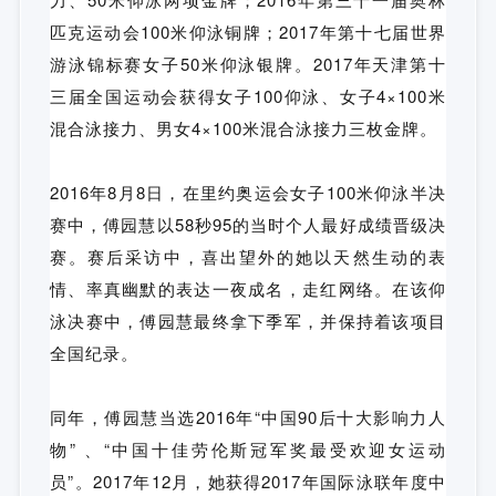
匹克运动会100米仰泳铜牌；2017年第十七届世界
游泳锦标赛女子50米仰泳银牌。2017年天津第十
三届全国运动会获得女子100仰泳、女子4×100米
混合泳接力、男女4×100米混合泳接力三枚金牌。
2016年8月8日，在里约奥运会女子100米仰泳半决
赛中，傅园慧以58秒95的当时个人最好成绩晋级决
赛。赛后采访中，喜出望外的她以天然生动的表
情、率真幽默的表达一夜成名，走红网络。在该仰
泳决赛中，傅园慧最终拿下季军，并保持着该项目
全国纪录。
同年，傅园慧当选2016年“中国90后十大影响力人
物” 、“中国十佳劳伦斯冠军奖最受欢迎女运动
员”。2017年12月，她获得2017年国际泳联年度中