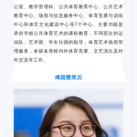
公室、教学管理科、公共体育教育中心、公共艺术
教育中心、场馆与信息服务中心、体育竞赛与训练
中心和体艺文化建设中心等7个中心。主要功能是
承担学校公共体育艺术的课程教育，不同层次的运
动队、艺术团、学生社团的指导，体育艺术场馆管
理服务，各级各类校内外体育竞赛、文艺演出及对
外交流等工作。
傅园慧简历