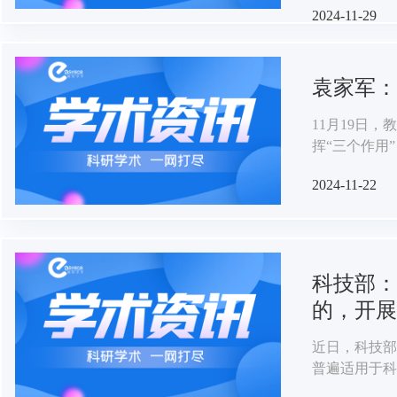
2024-11-29
袁家军：
11月19日
挥“三个作用
落地见效。中
2024-11-22
会议并讲话。
科技部：
的，开展
近日，科技部
普遍适用于科
度文本，并针