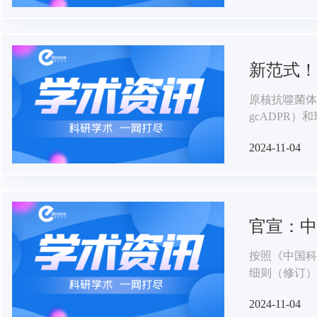
新范式！
原核抗噬菌体免疫
gcADPR
然而，噬菌体
2024-11-04
官宣：中
按照《中国科
细则（修订）
年人才托举工
2024-11-04
个。现对拟入