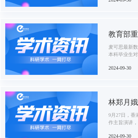
教育部重
麦可思最新数
本科毕业生对学
业生的该项满
2024-09-30
林郑月娥
9月27日，
作主旨演讲，
宾。香港理工
2024-09-30
林市委常委、