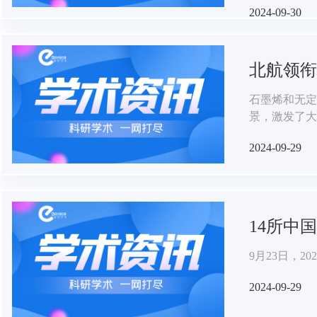
2024-09-30
间更长。 换言之就是，读博对博士生心理健康的持续负面影响, 比父母意外去世还要
大。
北航领衔
石墨烯和无定
景，激发了大
备，与溶液相
2024-09-29
14所中
9月23日，2
2024-09-29