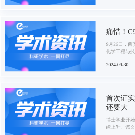
青、赵铁、黄
痛惜！C
9月26日，
化学工程与技
安逝世，享年
2024-09-30
首次证实
还要大
博士学业开始
续上升。该文
处方的影响进