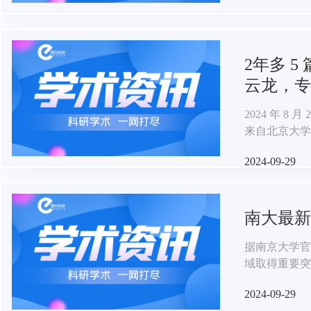
2年多 5
云龙，专
2024 年 8
来自北京大学
授之子，同时
2024-09-29
之一谢晓亮院
的佳话也将在
南大最新
据南京大学官
域取得重要突
2024-09-29