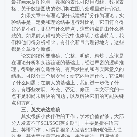
最好画示意图说明。数据的表现可以用图线、数据表
格，关于数据图线的说明将在图片处理里进行介绍。
如果文章中有理论部分或建模部分作为理论，实
验结果是一定要和理论结果进行对比的，它们符合得
好还是不好，哪里有什么特点，这些特点是由什么导
致的。如果前人得相关研究中也体现了这些特点，我
们和他们得分析相比，有什么新且合理得地方，这些
都是文章得创新点。
论文的结论要准确、完整、明确、精炼，应该是
在理论分析和实验验证的基础上，经过严密的逻辑推
理，得到的有创造性的、有启发性的和有实际意义的
结果。可以分三个层次写：研究内容是什么，它说明
了什么问题；在前人的基础上，我们进一步做了什
么，有哪些发展、补充、否定、修正；本文研究的一
点不足和尚未解决的问题，以及解决它们的可能关键
点和方向。
三、英文表达准确
其实很多小伙伴做的工作，学术价值都够，大部
分人发表不了
SCI/SSCI英文期刊，主要是折在语言
上。英语写作，可谓是很多人发表SCI期刊的最大拦
路虎，基本要求是写作准确、表达简洁、用词地道。