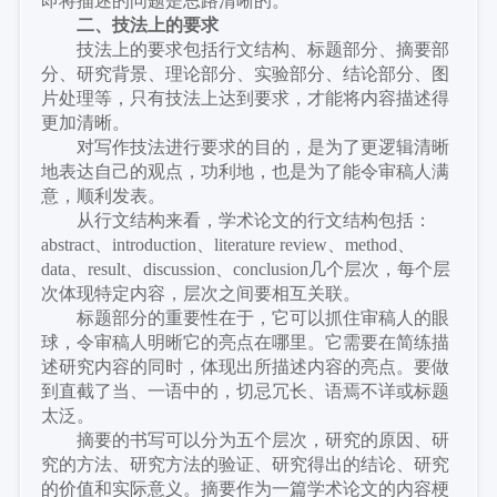
即将描述的问题是思路清晰的。
二、
技法上的要求
技法上的要求包括行文结构、标题部分、摘要部
分、研究背景、理论部分、实验部分、结论部分、图
片处理等，只有技法上达到要求，才能将内容描述得
更加清晰。
对写作技法进行要求的目的，是为了更逻辑清晰
地表达自己的观点，功利地，也是为了能令审稿人满
意，顺利发表。
从行文结构来看，学术论文的行文结构包括：
abstract、introduction、literature review、method、
data、result、discussion、conclusion几个层次，每个层
次体现特定内容，层次之间要相互关联。
标题部分的重要性在于，它可以抓住审稿人的眼
球，令审稿人明晰它的亮点在哪里。它需要在简练描
述研究内容的同时，体现出所描述内容的亮点。要做
到直截了当、一语中的，切忌冗长、语焉不详或标题
太泛。
摘要的书写可以分为五个层次，研究的原因、研
究的方法、研究方法的验证、研究得出的结论、研究
的价值和实际意义。摘要作为一篇学术论文的内容梗