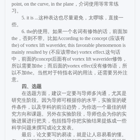
point, on the curve, in the plane，介词使用等常常练
习。
5. it is ...这种表达也尽量避免，太啰嗦，直接一
些。
6. the的使用。如果一个名词有修饰的话，前面加
the，否则不带。比如According to the concept (应该有
the) of vortex lift waverider, this favorable phenomenon is
mainly resulted by (不应该带the) vortex effect.这句话
中，前面的concept后面有of vortex lift waverider修饰，
所以需要加the；而后面的vortex effect没有修饰语，所
以不加the。当然对于特指名词的用法，还需要另外注
意。
四、选题
在选题方面，建议一定要与导师多沟通，尤其是
研究生阶段。因为导师可根据你的水平，实验室的硬
件条件，以及学科的前沿趋势，为你选一个最佳的研
究方向和课题。另外在实验阶段，导师也会为你的实
验进展进行把关，包括指导你把实验结果提炼成一些
科学问题来撰写成论文发表。
最后，论文要写的易读，就是让人容易看的懂。