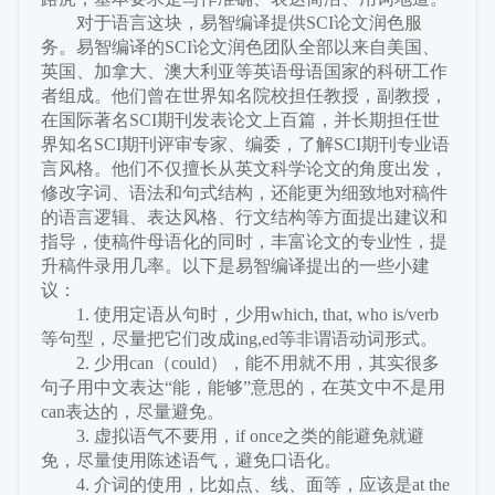
对于语言这块，易智编译提供
SCI论文润色服
务。
易智编译的
SCI论文润色团队全部以来自美国、
英国、加拿大、澳大利亚等英语母语国家的科研工作
者组成。他们曾在世界知名院校担任教授，副教授，
在国际著名SCI期刊发表论文上百篇，并长期担任世
界知名SCI期刊评审专家、编委，了解SCI期刊专业语
言风格。他们不仅擅长从英文科学论文的角度出发，
修改字词、语法和句式结构，还能更为细致地对稿件
的语言逻辑、表达风格、行文结构等方面提出建议和
指导，使稿件母语化的同时，丰富论文的专业性，提
升稿件录用几率。
以下是易智编译提出的一些小建
议：
1. 使用定语从句时，少用which, that, who is/verb
等句型，尽量把它们改成ing,ed等非谓语动词形式。
2. 少用can（could），能不用就不用，其实很多
句子用中文表达“能，能够”意思的，在英文中不是用
can表达的，尽量避免。
3. 虚拟语气不要用，if once之类的能避免就避
免，尽量使用陈述语气，避免口语化。
4. 介词的使用，比如点、线、面等，应该是at the