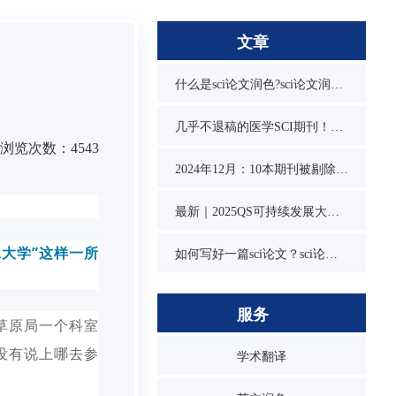
文章
什么是sci论文润色?sci论文润色必要吗？
几乎不退稿的医学SCI期刊！又快又水
浏览次数：4543
2024年12月：10本期刊被剔除，1本降级，1本改名，4本曾被on hold
最新｜2025QS可持续发展大学排名发布！同济位列第3，1所双非入围前10
大学”这样一所
如何写好一篇sci论文？sci论文的写作技巧
服务
草原局一个科室
没有说上哪去参
学术翻译